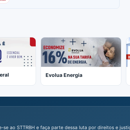
eral
Evolua Energia
e-se ao STTRBH e faça parte dessa luta por direitos e justiç