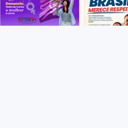
6 de agosto de 2026
Agosto Lilás: violência
contra a mulher não pode
ser ignorada
24 de julho de 2026
Parabéns a todo
motoristas!