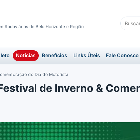
Buscar
m Rodoviários de Belo Horizonte e Região
no
site
leto
Notícias
Benefícios
Links Úteis
Fale Conosco
 Comemoração do Dia do Motorista
Festival de Inverno & Come