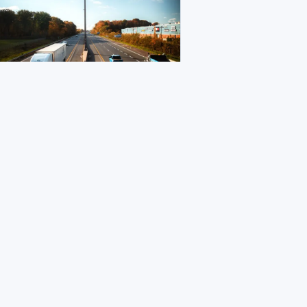
14 de julho de 2026
COMUNICADO ÀS
EMPRESAS – O STTRBH é
legitimo representante dos
Rodoviários da Carga